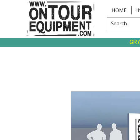
HOME
I
GR