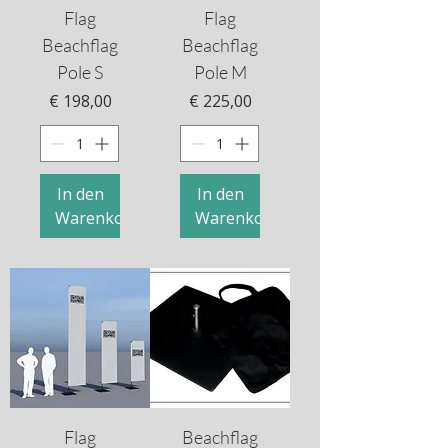
Flag
Flag
Beachflag
Beachflag
Pole S
Pole M
Preis
Preis
€ 198,00
€ 225,00
In den
In den
Warenkorb
Warenkorb
Flag
Beachflag