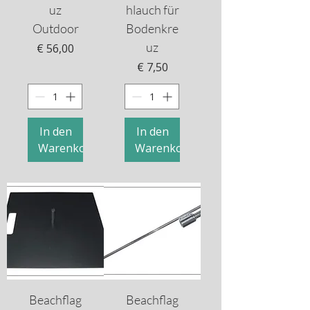
uz
hlauch für
Outdoor
Bodenkre
uz
Preis
€ 56,00
Preis
€ 7,50
In den
In den
Warenkorb
Warenkorb
Beachflag
Beachflag