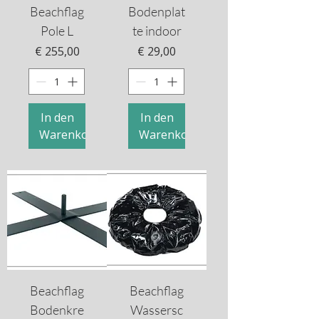
Beachflag
Bodenplat
Pole L
te indoor
Preis
Preis
€ 255,00
€ 29,00
In den
In den
Warenkorb
Warenkorb
Beachflag
Beachflag
Bodenkre
Wassersc