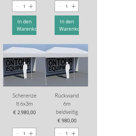
In den
In den
Warenkorb
Warenkorb
Scherenze
Rückwand
lt 6x3m
6m
beidseitig
Preis
€ 2.980,00
Preis
€ 980,00