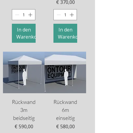
Preis
€ 370,00
In den
In den
Warenkorb
Warenkorb
Rückwand
Rückwand
3m
6m
beidseitig
einseitig
Preis
Preis
€ 590,00
€ 580,00