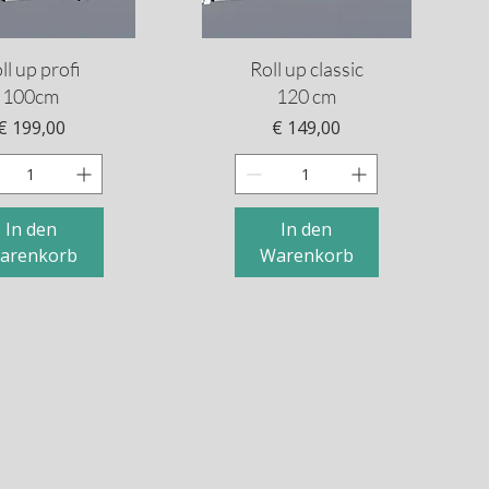
hnellansicht
Schnellansicht
ll up profi
Roll up classic
100cm
120 cm
Preis
Preis
€ 199,00
€ 149,00
In den
In den
arenkorb
Warenkorb