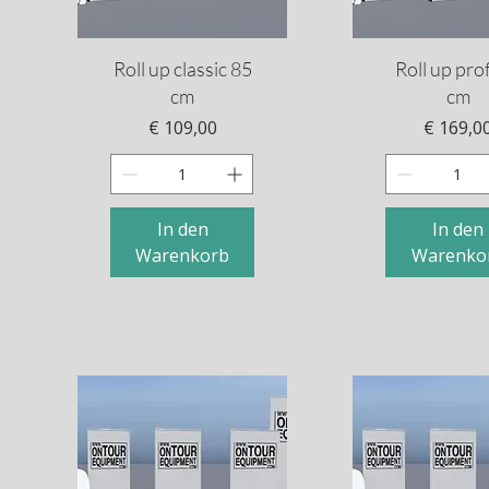
Schnellansicht
Schnellansi
Roll up classic 85
Roll up pro
cm
cm
Preis
Preis
€ 109,00
€ 169,0
In den
In den
Warenkorb
Warenko