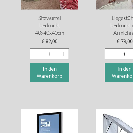
Schnellansicht
Schnellansi
Sitzwürfel
Liegestüh
bedruckt
bedruckt 
40x40x40cm
Armlehn
Preis
Preis
€ 82,00
€ 79,00
In den
In den
Warenkorb
Warenko