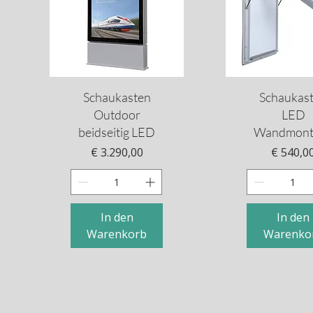
Schnellansicht
Schnellansi
Schaukasten
Schaukas
Outdoor
LED
beidseitig LED
Wandmont
Preis
Preis
€ 3.290,00
€ 540,0
In den
In den
Warenkorb
Warenko