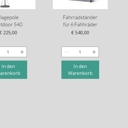
hnellansicht
Schnellansicht
lagepole
Fahrradständer
tdoor 540
für 6 Fahhräder
Preis
Preis
€ 225,00
€ 540,00
In den
In den
arenkorb
Warenkorb