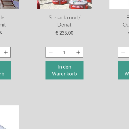
cht
Schnellansicht
Sc
le
Sitzsack rund /
F
mit
Donat
Ou
e
Preis
€ 235,00
In den
rb
Warenkorb
W