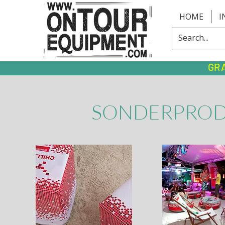
HOME
I
GR
SONDERPRO