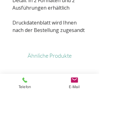
Detail: in 2 Formaten und 2
Ausführungen erhältlich
Druckdatenblatt wird Ihnen
nach der Bestellung zugesandt
Ähnliche Produkte
Telefon
E-Mail
Standfuß für Alurahmen
Standfuß für Alura