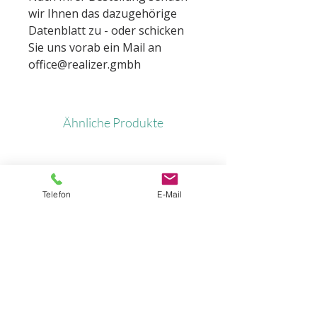
wir Ihnen das dazugehörige
Datenblatt zu - oder schicken
Sie uns vorab ein Mail an
office@realizer.gmbh
Ähnliche Produkte
Telefon
E-Mail
Standfuß für Alurahmen
Standfuß für Alura
mit Rollen