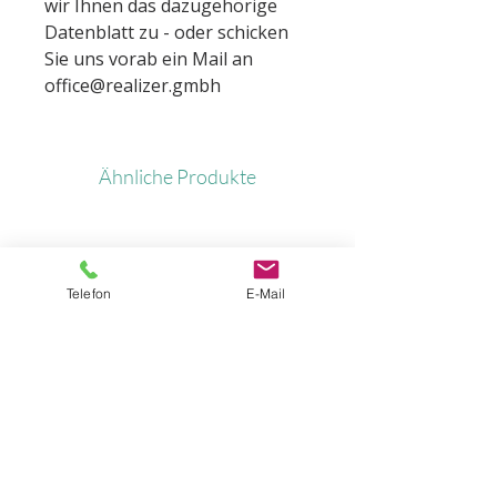
wir Ihnen das dazugehörige
Datenblatt zu - oder schicken
Sie uns vorab ein Mail an
office@realizer.gmbh
Ähnliche Produkte
Telefon
E-Mail
Standfuß für Alurahmen
Standfuß für Alura
mit Rollen
Preis
€ 27,00