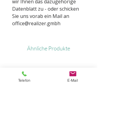
wir Ihnen das dazugehörige
Datenblatt zu - oder schicken
Sie uns vorab ein Mail an
office@realizer.gmbh
Ähnliche Produkte
Telefon
E-Mail
Standfuß für Alurahmen
Standfuß für Alura
mit Rollen
Preis
€ 27,00